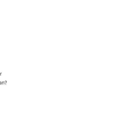
r
an?