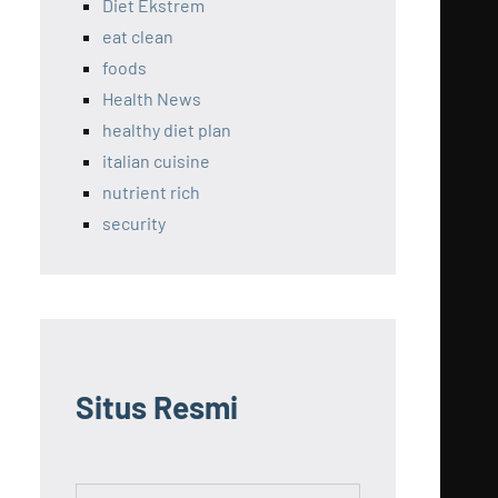
Diet Ekstrem
eat clean
foods
Health News
healthy diet plan
italian cuisine
nutrient rich
security
Situs Resmi