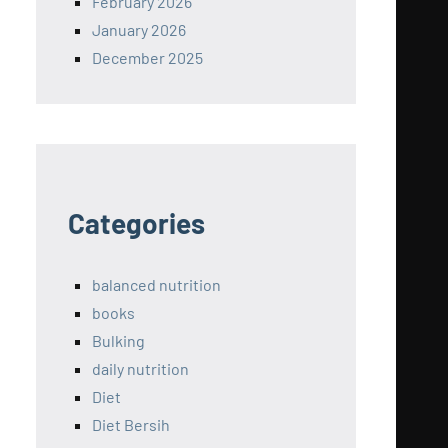
February 2026
January 2026
December 2025
Categories
balanced nutrition
books
Bulking
daily nutrition
Diet
Diet Bersih