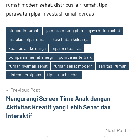
rumah modern sehat, distribusi air rumah, tips
perawatan pipa, investasi rumah cerdas
air bersih rumah
game sambung pipa
gaya hidup sehat
instalasi pipa rumah
kesehatan keluarga
kualitas air keluarga
pipa berkualitas
Tags
pompa air hemat energi
pompa air terbaik
rumah nyaman sehat
rumah sehat modern
sanitasi rumah
sistem perpipaan
tips rumah sehat
Post
Previous Post
Mengurangi Screen Time Anak dengan
navigation
Aktivitas Kreatif yang Lebih Sehat dan
Interaktif
Next Post