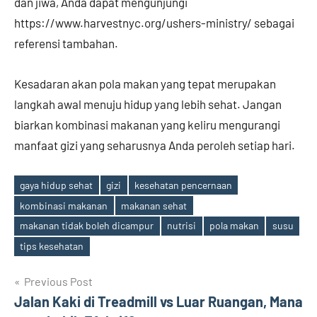
dan jiwa, Anda dapat mengunjungi
https://www.harvestnyc.org/ushers-ministry/ sebagai
referensi tambahan.
Kesadaran akan pola makan yang tepat merupakan
langkah awal menuju hidup yang lebih sehat. Jangan
biarkan kombinasi makanan yang keliru mengurangi
manfaat gizi yang seharusnya Anda peroleh setiap hari.
gaya hidup sehat
gizi
kesehatan pencernaan
kombinasi makanan
makanan sehat
Tags
makanan tidak boleh dicampur
nutrisi
pola makan
susu
tips kesehatan
Post
Previous Post
Jalan Kaki di Treadmill vs Luar Ruangan, Mana
navigation