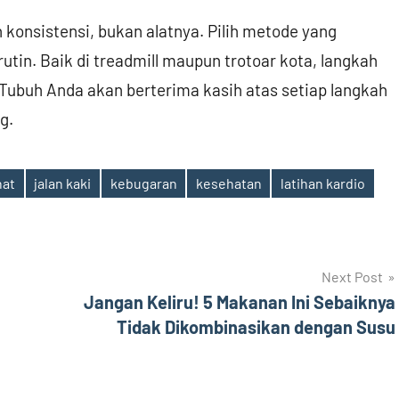
h konsistensi, bukan alatnya. Pilih metode yang
tin. Baik di treadmill maupun trotoar kota, langkah
Tubuh Anda akan berterima kasih atas setiap langkah
g.
hat
jalan kaki
kebugaran
kesehatan
latihan kardio
Next Post
Jangan Keliru! 5 Makanan Ini Sebaiknya
Tidak Dikombinasikan dengan Susu