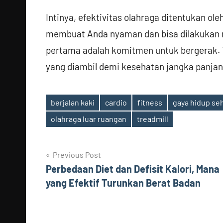
Intinya, efektivitas olahraga ditentukan ole
membuat Anda nyaman dan bisa dilakukan ru
pertama adalah komitmen untuk bergerak. 
yang diambil demi kesehatan jangka panjan
berjalan kaki
cardio
fitness
gaya hidup se
Tags
olahraga luar ruangan
treadmill
Post
Previous Post
Perbedaan Diet dan Defisit Kalori, Mana
navigation
yang Efektif Turunkan Berat Badan