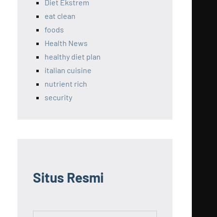
Diet Ekstrem
eat clean
foods
Health News
healthy diet plan
italian cuisine
nutrient rich
security
Situs Resmi