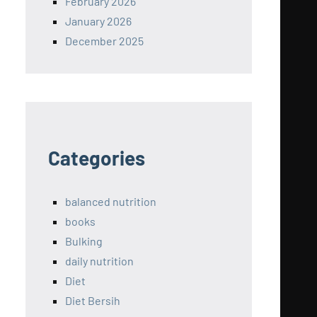
February 2026
January 2026
December 2025
Categories
balanced nutrition
books
Bulking
daily nutrition
Diet
Diet Bersih